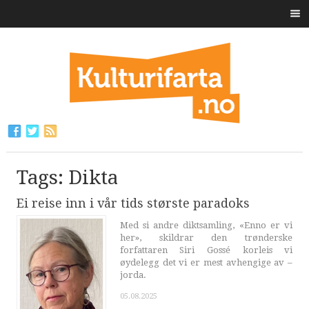
Tags: Dikta
Ei reise inn i vår tids største paradoks
Med si andre diktsamling, «Enno er vi
her», skildrar den trønderske
forfattaren Siri Gossé korleis vi
øydelegg det vi er mest avhengige av –
jorda.
05.08.2025