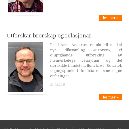
les mer »
Utforskar brorskap og relasjonar
Fred Arne Andersen er aktuell med si
nye diktsamling «Broren», ei
djuptgåande utforsking av
menneskelege relasjonar og det
særskilde bandet mellom brør. Boka tek
utgangspunkt i forfattaren sine eigne
erfaringar ...
21.02.2025
les mer »