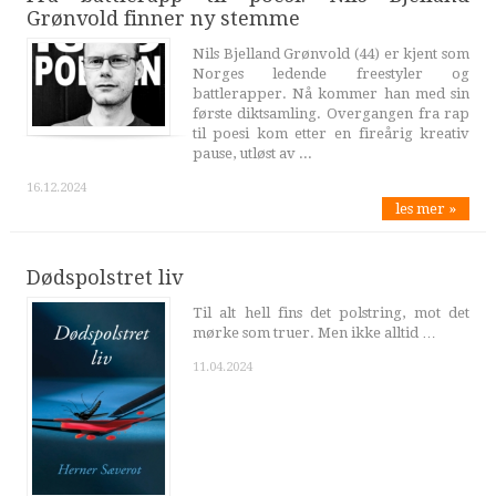
Grønvold finner ny stemme
Nils Bjelland Grønvold (44) er kjent som
Norges ledende freestyler og
battlerapper. Nå kommer han med sin
første diktsamling. Overgangen fra rap
til poesi kom etter en fireårig kreativ
pause, utløst av ...
16.12.2024
les mer »
Dødspolstret liv
Til alt hell fins det polstring, mot det
mørke som truer. Men ikke alltid …
11.04.2024