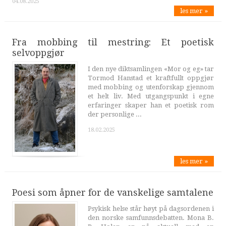
04.08.2025
les mer »
Fra mobbing til mestring: Et poetisk
selvoppgjør
I den nye diktsamlingen «Mor og eg» tar
Tormod Hanstad et kraftfullt oppgjør
med mobbing og utenforskap gjennom
et helt liv. Med utgangspunkt i egne
erfaringer skaper han et poetisk rom
der personlige ...
18.02.2025
les mer »
Poesi som åpner for de vanskelige samtalene
Psykisk helse står høyt på dagsordenen i
den norske samfunnsdebatten. Mona B.