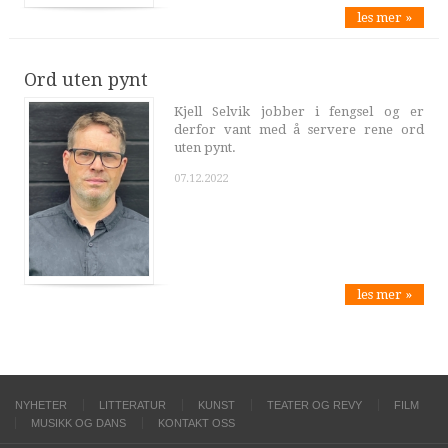
les mer »
Ord uten pynt
Kjell Selvik jobber i fengsel og er
derfor vant med å servere rene ord
uten pynt.
07.12.2022
les mer »
NYHETER
LITTERATUR
KUNST
TEATER OG REVY
FILM
MUSIKK OG DANS
KONTAKT OSS