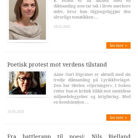
R. Holen er nå aktuell med en
diktsamling som tar tak i livets mørkere
sider, hvor hun tilgjengeliggjør den
alvorlige tematikken ...
18.02.2025
les mer »
Poetisk protest mot verdens tilstand
Anne Guri Digranes er aktuell med sin
tredje diktsamling på Lyrikkforlaget.
Den har tittelen «Gjerninger». I boken
retter hun et kritisk blikk mot samtidens
miljøødeleggelser og krigføring. Med
en kombinasjon ...
23.01.2025
les mer »
Fra battlerapp til poesi: Nils Bjelland