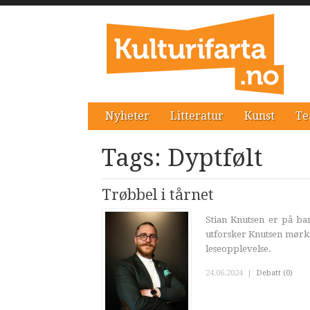
Nyheter
Litteratur
Kunst
Te
Tags: Dyptfølt
Trøbbel i tårnet
Stian Knutsen er på ba
utforsker Knutsen mørke
leseopplevelse.
24.06.2024
|
Debatt (0)