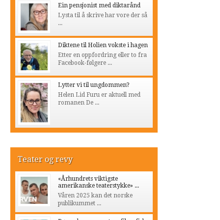
Ein pensjonist med diktarånd
Lysta til å skrive har vore der så
...
Diktene til Holien vokste i hagen
Etter en oppfordring eller to fra
Facebook-følgere ...
Lytter vi til ungdommen?
Helen Lid Furu er aktuell med
romanen De ...
Teater og revy
«Århundrets viktigste
amerikanske teaterstykke» ...
Våren 2025 kan det norske
publikummet ...