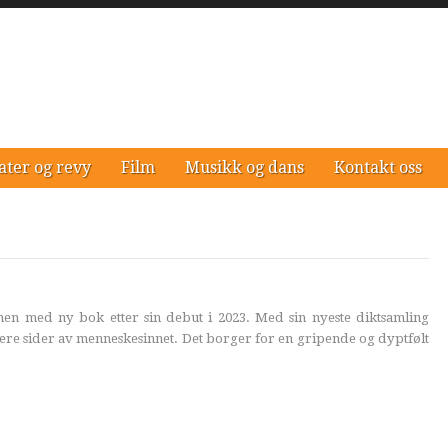
ater og revy
Film
Musikk og dans
Kontakt oss
nen med ny bok etter sin debut i 2023. Med sin nyeste diktsamling
re sider av menneskesinnet. Det borger for en gripende og dyptfølt