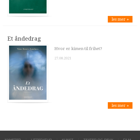
les mer »
Et åndedrag
Hvor er kimen til frihet?
27.08.2021
les mer »