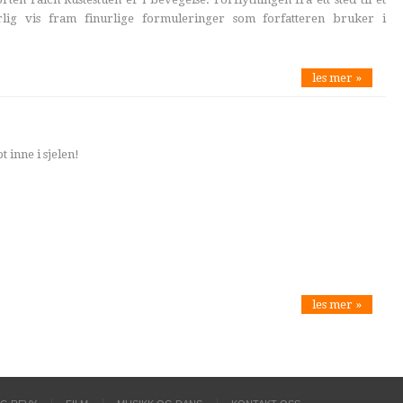
lig vis fram finurlige formuleringer som forfatteren bruker i
les mer »
 inne i sjelen!
les mer »