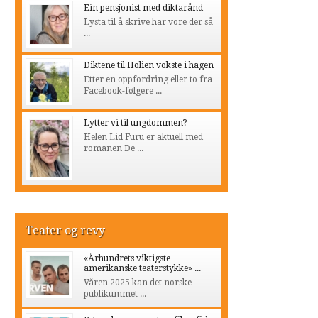
Ein pensjonist med diktarånd
Lysta til å skrive har vore der så
...
Diktene til Holien vokste i hagen
Etter en oppfordring eller to fra
Facebook-følgere ...
Lytter vi til ungdommen?
Helen Lid Furu er aktuell med
romanen De ...
Teater og revy
«Århundrets viktigste
amerikanske teaterstykke» ...
Våren 2025 kan det norske
publikummet ...