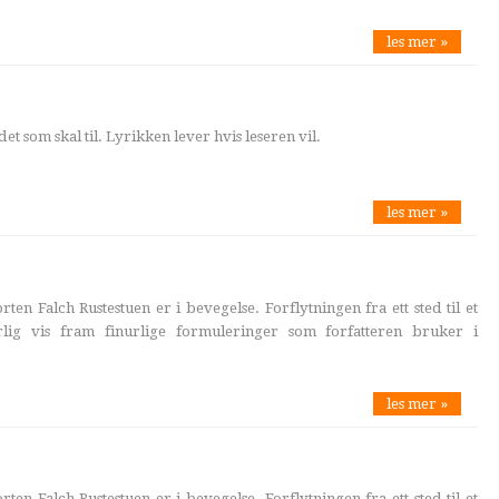
les mer »
et som skal til. Lyrikken lever hvis leseren vil.
les mer »
en Falch Rustestuen er i bevegelse. Forflytningen fra ett sted til et
lig vis fram finurlige formuleringer som forfatteren bruker i
les mer »
en Falch Rustestuen er i bevegelse. Forflytningen fra ett sted til et