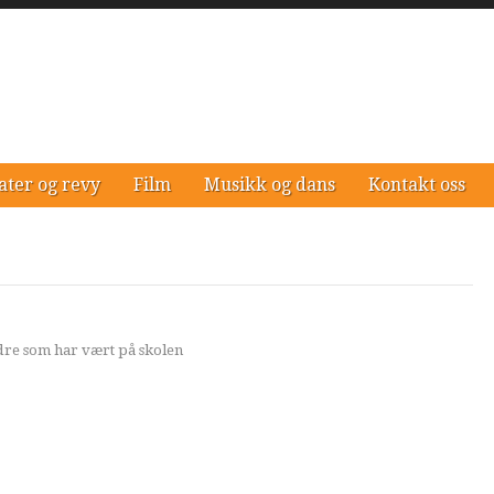
ater og revy
Film
Musikk og dans
Kontakt oss
ndre som har vært på skolen