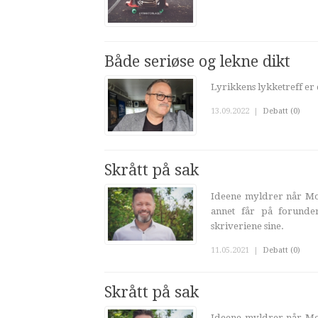
Både seriøse og lekne dikt
Lyrikkens lykketreff er d
13.09.2022
|
Debatt (0)
Skrått på sak
Ideene myldrer når Mort
annet får på forunder
skriveriene sine.
11.05.2021
|
Debatt (0)
Skrått på sak
Ideene myldrer når Mort