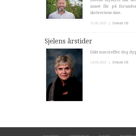
annet får på forunder
skriveriene sine.
11.05.2021
|
Debatt (0)
Sjelens årstider
Dikt som treffer deg dypt
14.04.2021
|
Debatt (0)