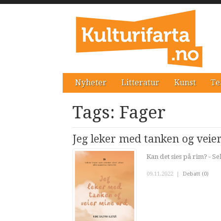
Nyheter
Litteratur
Kunst
Te
Tags: Fager
Jeg leker med tanken og veie
Kan det sies på rim? - Se
09.11.2022
|
Debatt (0)