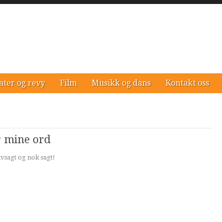
ater og revy
Film
Musikk og dans
Kontakt oss
r mine ord
lvsagt og nok sagt!