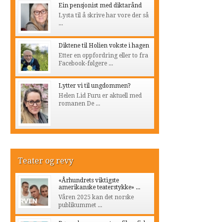
Ein pensjonist med diktarånd
Lysta til å skrive har vore der så
...
Diktene til Holien vokste i hagen
Etter en oppfordring eller to fra
Facebook-følgere ...
Lytter vi til ungdommen?
Helen Lid Furu er aktuell med
romanen De ...
Teater og revy
«Århundrets viktigste
amerikanske teaterstykke» ...
Våren 2025 kan det norske
publikummet ...