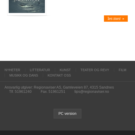
les mer »
NYHETER
LITTERATUR
KUNST
TEATER OG REVY
FILM
MUSIKK OG DANS
KONTAKT OSS
Ansvarlig utgiver: Regionaviser AS, Gamleveien 87, 4315 Sandnes
Tlf. 51961240
Fax. 51961251
tips@regionaviser.no
PC version