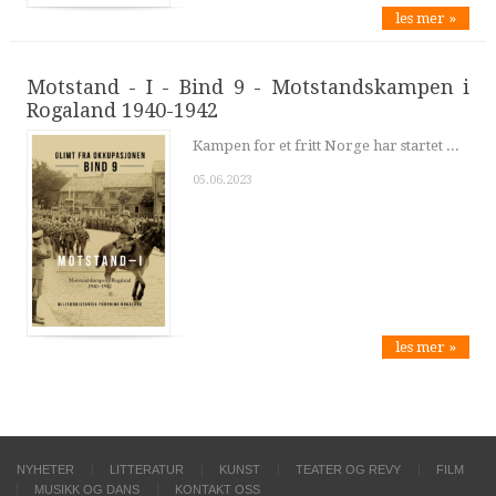
les mer »
Motstand - I - Bind 9 - Motstandskampen i
Rogaland 1940-1942
Kampen for et fritt Norge har startet ...
05.06.2023
les mer »
NYHETER
LITTERATUR
KUNST
TEATER OG REVY
FILM
MUSIKK OG DANS
KONTAKT OSS