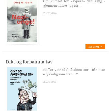
Om klimaet for «sopere» den gang -
gjennom tidene - og nå …
20.02.2024
les mer »
Dikt og forbainna tøv
Koffør vær så førbainna stor - når man
e lykkelig som liten ...?
20.06.2023