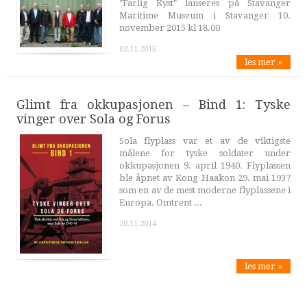
"Farlig Kyst" lanseres på Stavanger
Maritime Museum i Stavanger 10.
november 2015 kl 18.00
02.11.2015
les mer »
Glimt fra okkupasjonen – Bind 1: Tyske
vinger over Sola og Forus
Sola flyplass var et av de viktigste
målene for tyske soldater under
okkupasjonen 9. april 1940. Flyplassen
ble åpnet av Kong Haakon 29. mai 1937
som en av de mest moderne flyplassene i
Europa. Omtrent ...
20.11.2014
les mer »