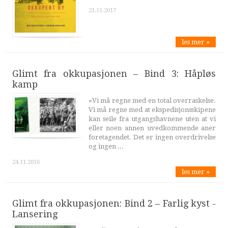
21.11.2017
les mer »
Glimt fra okkupasjonen – Bind 3: Håpløs
kamp
«Vi må regne med en total overraskelse.
Vi må regne med at ekspedisjonsskipene
kan seile fra utgangshavnene uten at vi
eller noen annen uvedkommende aner
foretagendet. Det er ingen overdrivelse
og ingen ...
24.11.2016
les mer »
Glimt fra okkupasjonen: Bind 2 – Farlig kyst -
Lansering