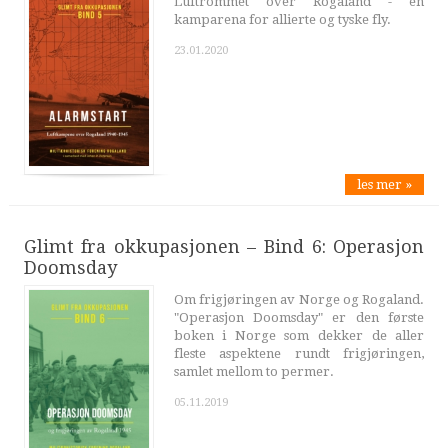
Luftrommet over Rogaland - en
kamparena for allierte og tyske fly.
23.01.2020
les mer »
Glimt fra okkupasjonen – Bind 6: Operasjon
Doomsday
Om frigjøringen av Norge og Rogaland.
"Operasjon Doomsday" er den første
boken i Norge som dekker de aller
fleste aspektene rundt frigjøringen,
samlet mellom to permer.
05.11.2019