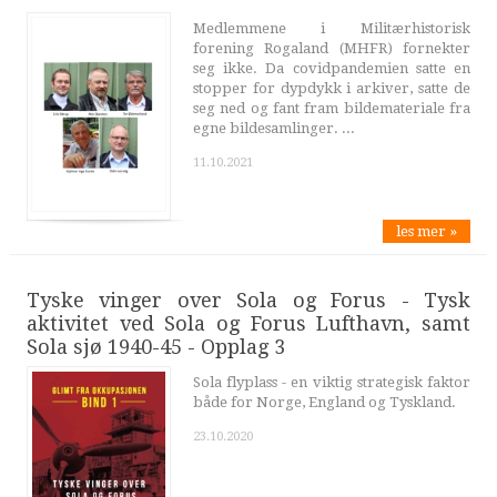
Medlemmene i Militærhistorisk
forening Rogaland (MHFR) fornekter
seg ikke. Da covidpandemien satte en
stopper for dypdykk i arkiver, satte de
seg ned og fant fram bildemateriale fra
egne bildesamlinger. ...
11.10.2021
les mer »
Tyske vinger over Sola og Forus - Tysk
aktivitet ved Sola og Forus Lufthavn, samt
Sola sjø 1940-45 - Opplag 3
Sola flyplass - en viktig strategisk faktor
både for Norge, England og Tyskland.
23.10.2020