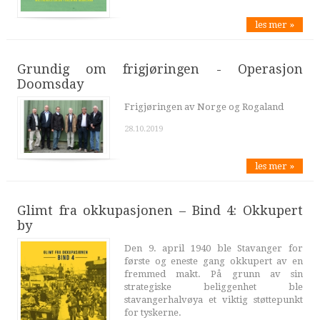
les mer »
Grundig om frigjøringen - Operasjon
Doomsday
Frigjøringen av Norge og Rogaland
28.10.2019
les mer »
Glimt fra okkupasjonen – Bind 4: Okkupert
by
Den 9. april 1940 ble Stavanger for
første og eneste gang okkupert av en
fremmed makt. På grunn av sin
strategiske beliggenhet ble
stavangerhalvøya et viktig støttepunkt
for tyskerne.