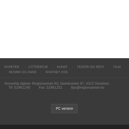
NYHETER
LITTERATUR
KUNST
TEATER OG REVY
FILM
MUSIKK OG DANS
KONTAKT OSS
Ansvarlig utgiver: Regionaviser AS, Gamleveien 87, 4315 Sandnes
Tlf. 51961240
Fax. 51961251
tips@regionaviser.no
PC version