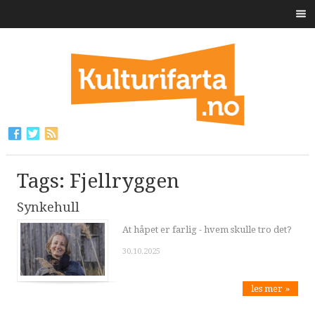
Tags: Fjellryggen
Synkehull
At håpet er farlig - hvem skulle tro det?
30.10.2025
les mer »