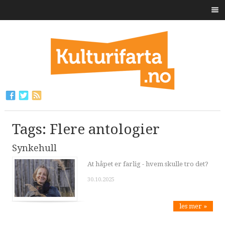
Tags: Flere antologier
Synkehull
At håpet er farlig - hvem skulle tro det?
30.10.2025
les mer »