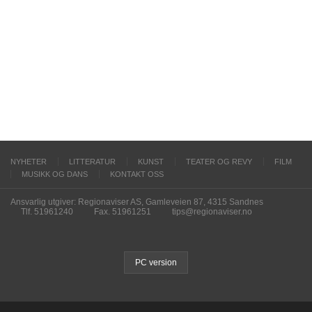
NYHETER
LITTERATUR
KUNST
TEATER OG REVY
FILM
MUSIKK OG DANS
KONTAKT OSS
Ansvarlig utgiver: Regionaviser AS, Gamleveien 87, 4315 Sandnes
Tlf. 51961240
Fax. 51961251
tips@regionaviser.no
PC version