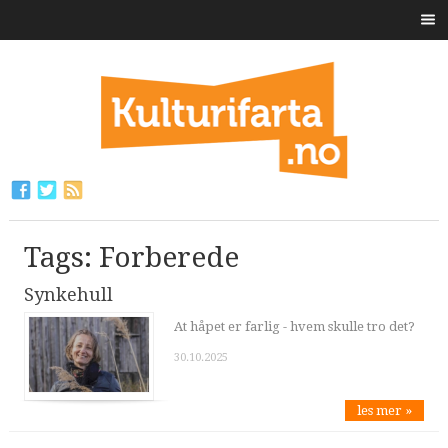
Tags: Forberede
Synkehull
At håpet er farlig - hvem skulle tro det?
30.10.2025
les mer »