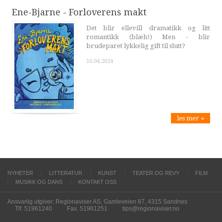
Ene-Bjarne - Forloverens makt
Det blir ellevill dramatikk og litt
romantikk (blæh!) Men - blir
brudeparet lykkelig gift til slutt?
16.04.2024
les mer »
NYHETER
LITTERATUR
KUNST
TEATER OG REVY
FILM
MUSIKK OG DANS
KONTAKT OSS
Ansvarlig utgiver: Regionaviser AS, Gamleveien 87, 4315 Sandnes
Tlf. 51961240
Fax. 51961251
tips@regionaviser.no