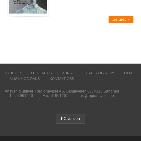
les mer »
NYHETER
LITTERATUR
KUNST
TEATER OG REVY
FILM
MUSIKK OG DANS
KONTAKT OSS
Ansvarlig utgiver: Regionaviser AS, Gamleveien 87, 4315 Sandnes
Tlf. 51961240
Fax. 51961251
tips@regionaviser.no
PC version