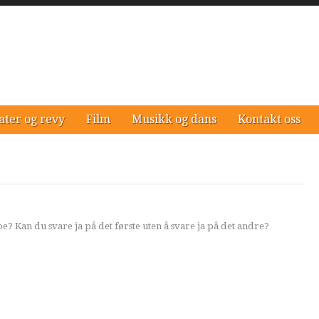
ater og revy
Film
Musikk og dans
Kontakt oss
? Kan du svare ja på det første uten å svare ja på det andre?