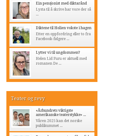
Ein pensjonist med diktarånd
Lysta til å skrive har vore der så
...
Diktene til Holien vokste i hagen
Etter en oppfordring eller to fra
Facebook-følgere ...
Lytter vi til ungdommen?
Helen Lid Furu er aktuell med
romanen De ...
Teater og revy
«Århundrets viktigste
amerikanske teaterstykke» ...
Våren 2025 kan det norske
publikummet ...