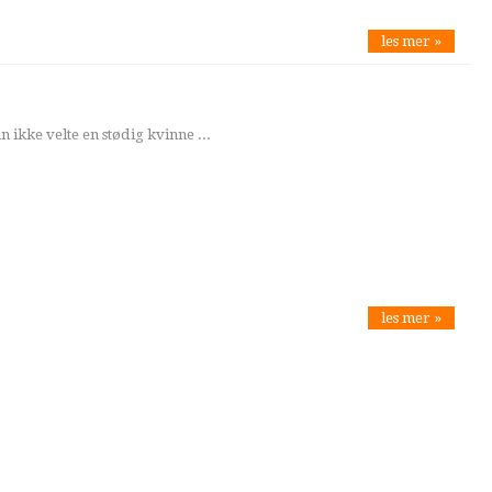
les mer »
n ikke velte en stødig kvinne ...
les mer »