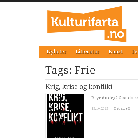
Nyheter
Litteratur
Kunst
Te
Tags: Frie
Krig, krise og konflikt
Bryr du deg? Gjør du noe
13.10.2025
|
Debatt (0)