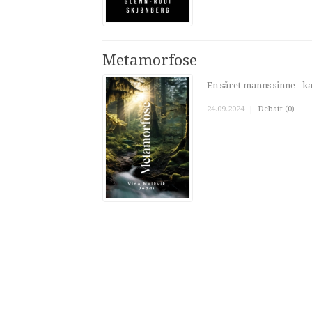
Metamorfose
En såret manns sinne - ka
24.09.2024
|
Debatt (0)