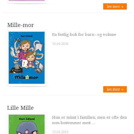
les mer »
Mille-mor
En festlig bok for barn - og voksne
16.04.2020
les mer »
Lille Mille
Hun er minst i familien, men er ofte den
som bestemmer mest …
13.02.2019