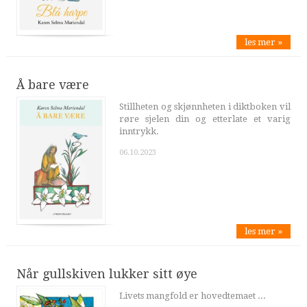
les mer »
Å bare være
Stillheten og skjønnheten i diktboken vil
røre sjelen din og etterlate et varig
inntrykk.
06.10.2023
les mer »
Når gullskiven lukker sitt øye
Livets mangfold er hovedtemaet ...