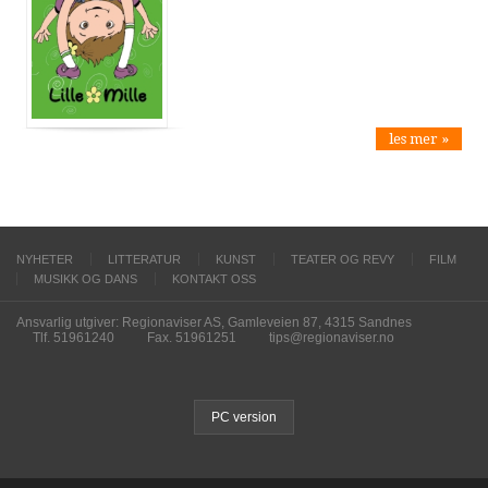
les mer »
NYHETER
LITTERATUR
KUNST
TEATER OG REVY
FILM
MUSIKK OG DANS
KONTAKT OSS
Ansvarlig utgiver: Regionaviser AS, Gamleveien 87, 4315 Sandnes
Tlf. 51961240
Fax. 51961251
tips@regionaviser.no
PC version