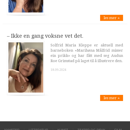
les mer »
– Ikke en gang voksne vet det.
Solfrid Maria Kleppe er aktuell med
barneboken «Marihøna Målfrid misser
ein prikk» og har fått med seg Audun
Roe Grimstad på laget til å illustrere den.
18.09.2024
les mer »