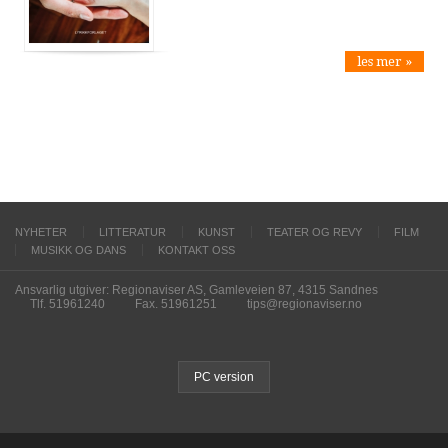
les mer »
NYHETER
LITTERATUR
KUNST
TEATER OG REVY
FILM
MUSIKK OG DANS
KONTAKT OSS
Ansvarlig utgiver: Regionaviser AS, Gamleveien 87, 4315 Sandnes
Tlf. 51961240
Fax. 51961251
tips@regionaviser.no
PC version