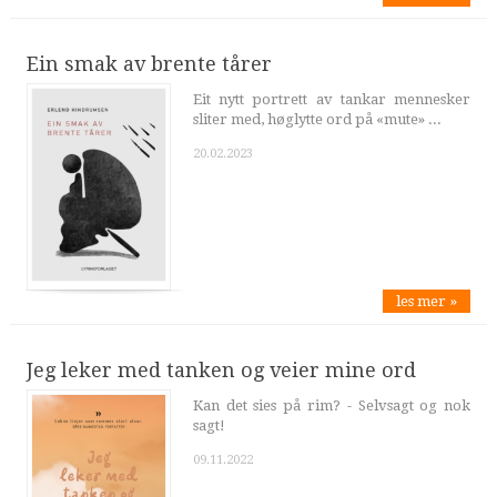
Ein smak av brente tårer
Eit nytt portrett av tankar mennesker
sliter med, høglytte ord på «mute» ...
20.02.2023
les mer »
Jeg leker med tanken og veier mine ord
Kan det sies på rim? - Selvsagt og nok
sagt!
09.11.2022