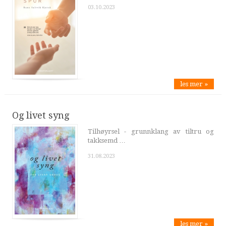
03.10.2023
les mer »
Og livet syng
Tilhøyrsel - grunnklang av tiltru og
takksemd …
31.08.2023
les mer »