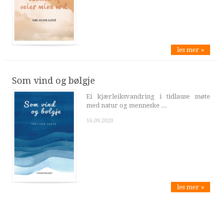
les mer »
Som vind og bølgje
Ei kjærleiksvandring i tidlause møte
med natur og menneske ...
16.09.2020
les mer »