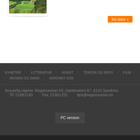
les mer »
NYHETER
LITTERATUR
KUNST
TEATER OG REVY
FILM
MUSIKK OG DANS
KONTAKT OSS
Ansvarlig utgiver: Regionaviser AS, Gamleveien 87, 4315 Sandnes
Tlf. 51961240
Fax. 51961251
tips@regionaviser.no
PC version