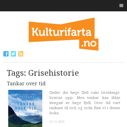
Tags: Grisehistorie
Tankar over tid
Under dei høge flell vaks Greidungs-
brørne opp. Men tankar kan ikkje
stengast av høge fjell. Over tid vart
tankane til ord, og orda finn vi i denne
boka.
13.11.2023