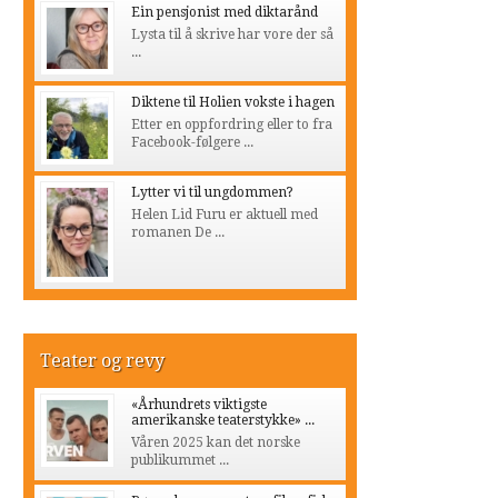
Ein pensjonist med diktarånd
Lysta til å skrive har vore der så
...
Diktene til Holien vokste i hagen
Etter en oppfordring eller to fra
Facebook-følgere ...
Lytter vi til ungdommen?
Helen Lid Furu er aktuell med
romanen De ...
Teater og revy
«Århundrets viktigste
amerikanske teaterstykke» ...
Våren 2025 kan det norske
publikummet ...