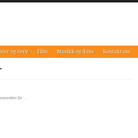
ater og revy
Film
Musikk og dans
Kontakt oss
r
menneskes liv …