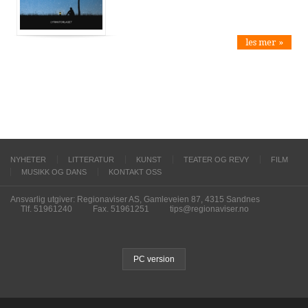
les mer »
NYHETER
LITTERATUR
KUNST
TEATER OG REVY
FILM
MUSIKK OG DANS
KONTAKT OSS
Ansvarlig utgiver: Regionaviser AS, Gamleveien 87, 4315 Sandnes
Tlf. 51961240
Fax. 51961251
tips@regionaviser.no
PC version