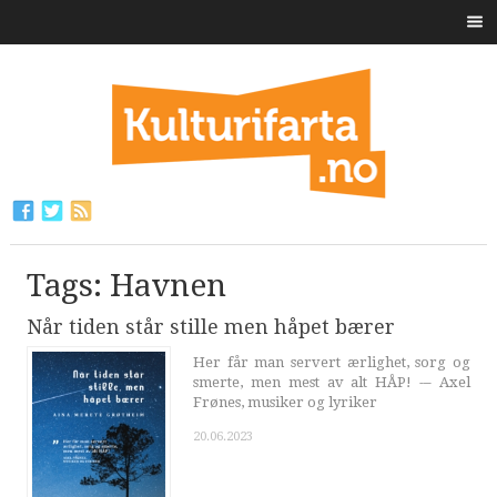
Tags: Havnen
Når tiden står stille men håpet bærer
Her får man servert ærlighet, sorg og
smerte, men mest av alt HÅP! -– Axel
Frønes, musiker og lyriker
20.06.2023