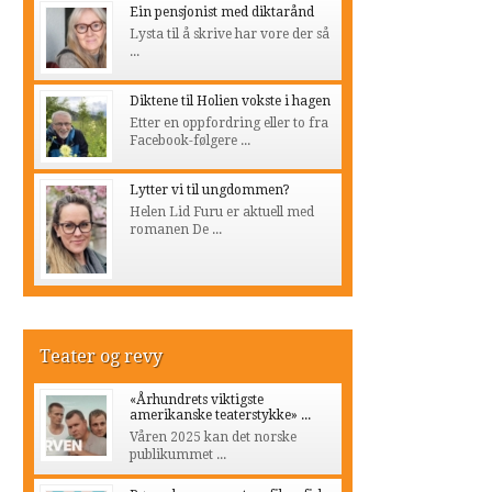
Ein pensjonist med diktarånd
Lysta til å skrive har vore der så
...
Diktene til Holien vokste i hagen
Etter en oppfordring eller to fra
Facebook-følgere ...
Lytter vi til ungdommen?
Helen Lid Furu er aktuell med
romanen De ...
Teater og revy
«Århundrets viktigste
amerikanske teaterstykke» ...
Våren 2025 kan det norske
publikummet ...