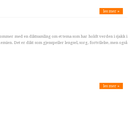
les mer »
kommer med en diktsamling om et tema som har holdt verden i sjakk i
mien. Det er dikt som gjenspeiler lengsel, sorg, fortvilelse, men også
les mer »