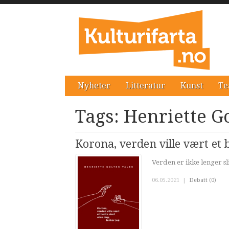
Nyheter
Litteratur
Kunst
Te
Tags: Henriette G
Korona, verden ville vært et 
Verden er ikke lenger sli
06.05.2021
|
Debatt (0)