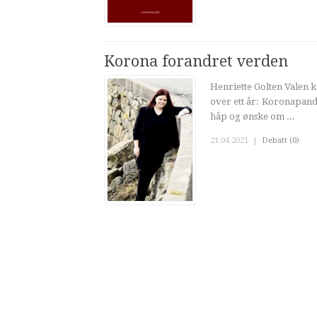
Korona forandret verden
Henriette Golten Valen 
over ett år: Koronapande
håp og ønske om ...
21.04.2021
|
Debatt (0)