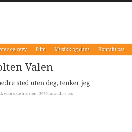
ater og revy
Film
Musikk og dans
Kontakt oss
olten Valen
bedre sted uten deg, tenker jeg
k vi brukte å se den - 2020 forandret oss