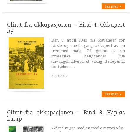
les mer »
Glimt fra okkupasjonen – Bind 4: Okkupert
by
Den 9. april 1940 ble Stavanger for
første og eneste gang okkupert av en
fremmed makt. På grunn av sin
strategiske beliggenhet ble
stavangerhalvøya et viktig støttepunkt
for tyskerne.
21.11.2017
les mer »
Glimt fra okkupasjonen – Bind 3: Håpløs
kamp
«Vi må regne med en total overraskelse.