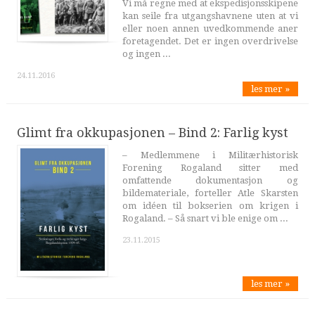
Vi må regne med at ekspedisjonsskipene
kan seile fra utgangshavnene uten at vi
eller noen annen uvedkommende aner
foretagendet. Det er ingen overdrivelse
og ingen ...
24.11.2016
les mer »
Glimt fra okkupasjonen – Bind 2: Farlig kyst
– Medlemmene i Militærhistorisk
Forening Rogaland sitter med
omfattende dokumentasjon og
bildemateriale, forteller Atle Skarsten
om idéen til bokserien om krigen i
Rogaland. – Så snart vi ble enige om ...
23.11.2015
les mer »