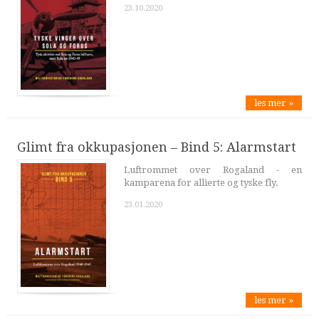
23.10.2020
les mer »
Glimt fra okkupasjonen – Bind 5: Alarmstart
Luftrommet over Rogaland - en
kamparena for allierte og tyske fly.
23.01.2020
les mer »