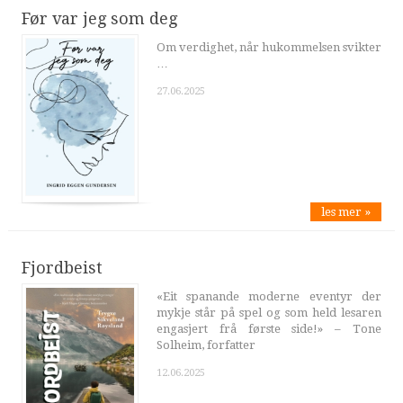
Før var jeg som deg
Om verdighet, når hukommelsen svikter
…
27.06.2025
les mer »
Fjordbeist
«Eit spanande moderne eventyr der
mykje står på spel og som held lesaren
engasjert frå første side!» – Tone
Solheim, forfatter
12.06.2025