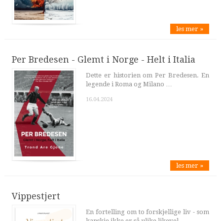
les mer »
Per Bredesen - Glemt i Norge - Helt i Italia
Dette er historien om Per Bredesen. En
legende i Roma og Milano …
16.04.2024
les mer »
Vippestjert
En fortelling om to forskjellige liv - som
kanskje ikke er så ulike likevel ...