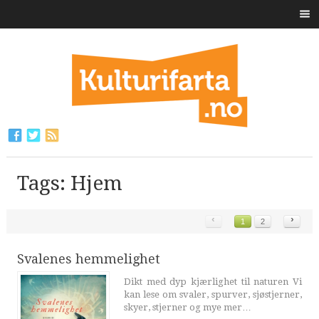
Tags: Hjem
‹
›
1
2
Svalenes hemmelighet
Dikt med dyp kjærlighet til naturen Vi
kan lese om svaler, spurver, sjøstjerner,
skyer, stjerner og mye mer…