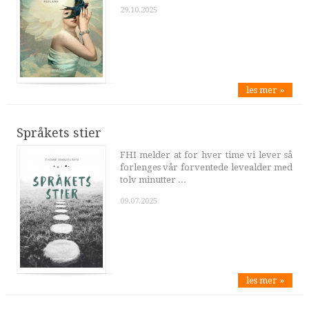
29.10.2025
les mer »
Språkets stier
FHI melder at for hver time vi lever så
forlenges vår forventede levealder med
tolv minutter ...
09.07.2025
les mer »