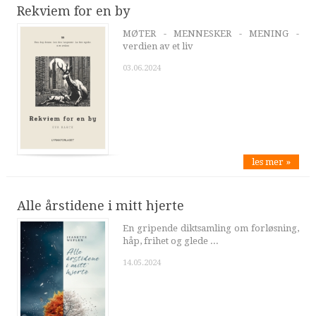
Rekviem for en by
MØTER - MENNESKER - MENING -
verdien av et liv
03.06.2024
les mer »
Alle årstidene i mitt hjerte
En gripende diktsamling om forløsning,
håp, frihet og glede ...
14.05.2024