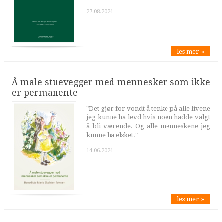
27.08.2024
les mer »
Å male stuevegger med mennesker som ikke
er permanente
"Det gjør for vondt å tenke på alle livene
jeg kunne ha levd hvis noen hadde valgt
å bli værende. Og alle menneskene jeg
kunne ha elsket."
14.06.2024
les mer »