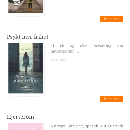
les mer »
Psykt nær frihet
Ei rå og ekte beretning om
institusjonsliv …
28.05.2025
les mer »
Hjerterom
Ny start. Skrik ut, sprekk. Du er verdt