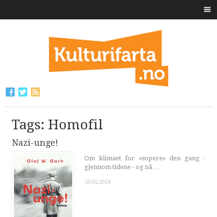
Tags: Homofil
Nazi-unge!
Om klimaet for «sopere» den gang -
gjennom tidene - og nå …
20.02.2024