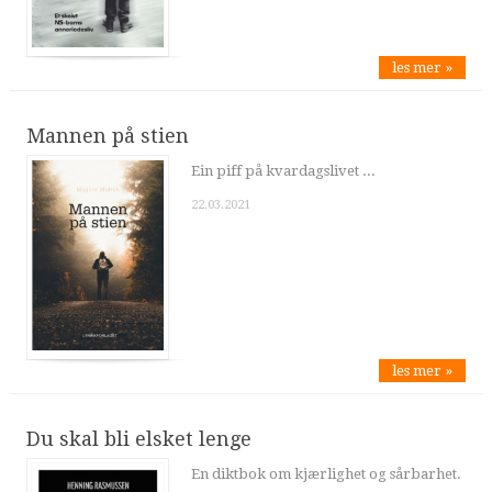
les mer »
Mannen på stien
Ein piff på kvardagslivet ...
22.03.2021
les mer »
Du skal bli elsket lenge
En diktbok om kjærlighet og sårbarhet.