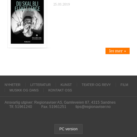
25.03.2019
les mer »
NYHETER
LITTERATUR
KUNST
TEATER OG REVY
FILM
MUSIKK OG DANS
KONTAKT OSS
Ansvarlig utgiver: Regionaviser AS, Gamleveien 87, 4315 Sandnes
Tlf. 51961240
Fax. 51961251
tips@regionaviser.no
PC version