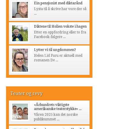
Ein pensjonist med diktarånd
Lysta til å skrive har vore der så
...
Diktene til Holien vokste i hagen
Etter en oppfordring eller to fra
Facebook-følgere ...
Lytter vi til ungdommen?
Helen Lid Furu er aktuell med
romanen De ...
Teater og revy
«Århundrets viktigste
amerikanske teaterstykke» ...
Våren 2025 kan det norske
publikummet ...