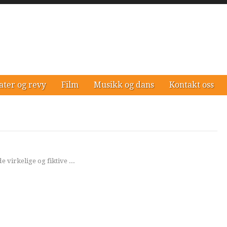
ater og revy
Film
Musikk og dans
Kontakt oss
e virkelige og fiktive ...