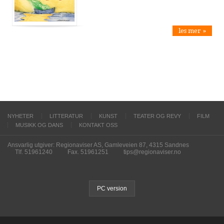
les mer »
NYHETER
LITTERATUR
KUNST
TEATER OG REVY
FILM
MUSIKK OG DANS
KONTAKT OSS
Ansvarlig utgiver: Regionaviser AS, Gamleveien 87, 4315 Sandnes
Tlf. 51961240
Fax. 51961251
tips@regionaviser.no
PC version