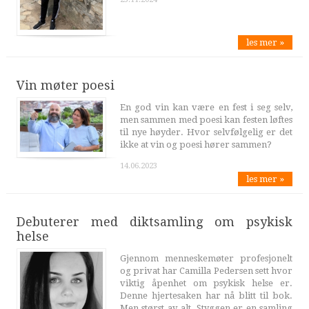
les mer »
Vin møter poesi
En god vin kan være en fest i seg selv,
men sammen med poesi kan festen løftes
til nye høyder. Hvor selvfølgelig er det
ikke at vin og poesi hører sammen?
14.06.2023
les mer »
Debuterer med diktsamling om psykisk
helse
Gjennom menneskemøter profesjonelt
og privat har Camilla Pedersen sett hvor
viktig åpenhet om psykisk helse er.
Denne hjertesaken har nå blitt til bok.
Men størst av alt, Styggen er en samling