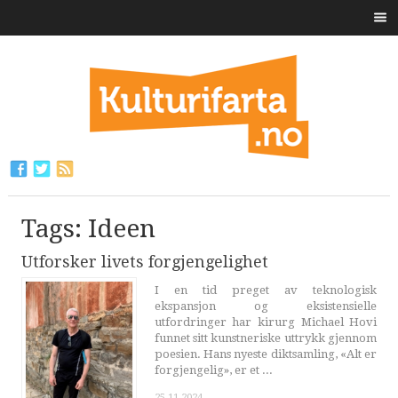
Tags: Ideen
Utforsker livets forgjengelighet
I en tid preget av teknologisk
ekspansjon og eksistensielle
utfordringer har kirurg Michael Hovi
funnet sitt kunstneriske uttrykk gjennom
poesien. Hans nyeste diktsamling, «Alt er
forgjengelig», er et ...
25.11.2024