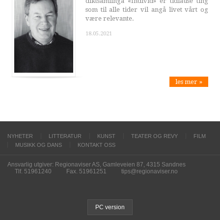
diktsamlinga «Individ» er tidlause ting
som til alle tider vil angå livet vårt og
være relevante.
18.05.2021
les mer »
NYHETER
LITTERATUR
KUNST
TEATER OG REVY
FILM
MUSIKK OG DANS
KONTAKT OSS
Ansvarlig utgiver: Regionaviser AS, Gamleveien 87, 4315 Sandnes
Tlf. 51961240
Fax. 51961251
tips@regionaviser.no
PC version