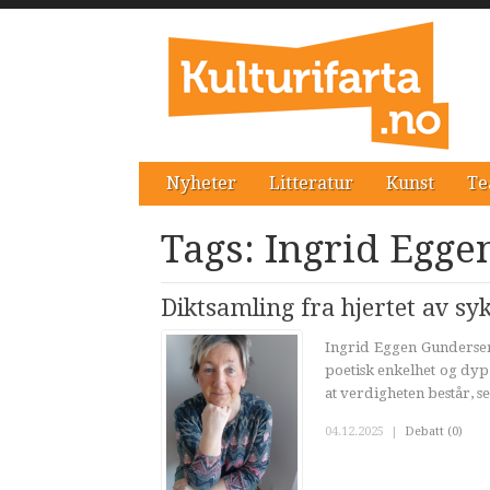
Nyheter
Litteratur
Kunst
Te
Tags: Ingrid Egg
Diktsamling fra hjertet av s
Ingrid Eggen Gundersen
poetisk enkelhet og dy
at verdigheten består, sel
04.12.2025
|
Debatt (0)