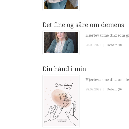
Det fine og såre om demens
Hjertevarme dikt som g
28.09.2022
|
Debatt (0)
Din hånd i min
Hjertevarme dikt om d
28.09.2022
|
Debatt (0)