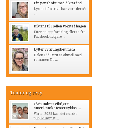
Ein pensjonist med diktarånd
Lysta til å skrive har vore der så
...
Diktene til Holien vokste i hagen
Etter en oppfordring eller to fra
Facebook-følgere ...
Lytter vi til ungdommen?
Helen Lid Furu er aktuell med
romanen De ...
Teater og revy
«Århundrets viktigste
amerikanske teaterstykke» ...
Våren 2025 kan det norske
publikummet ...