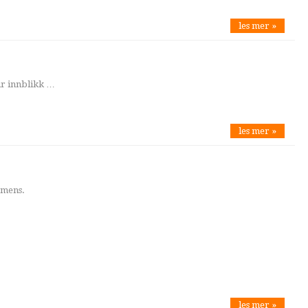
les mer »
ir innblikk …
les mer »
emens.
les mer »