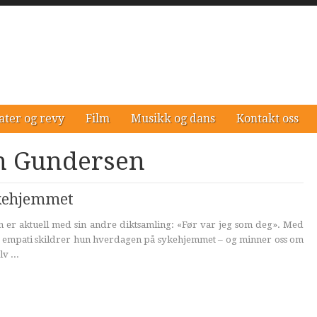
ater og revy
Film
Musikk og dans
Kontakt oss
en Gundersen
ykehjemmet
 er aktuell med sin andre diktsamling: «Før var jeg som deg». Med
p empati skildrer hun hverdagen på sykehjemmet – og minner oss om
v ...