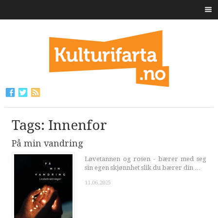
Tags: Innenfor
På min vandring
Løvetannen og rosen - bærer med seg
sin egen skjønnhet slik du bærer din …
11.06.2025