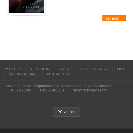
les mer »
NYHETER
LITTERATUR
KUNST
TEATER OG REVY
FILM
MUSIKK OG DANS
KONTAKT OSS
Ansvarlig utgiver: Regionaviser AS, Gamleveien 87, 4315 Sandnes
Tlf. 51961240
Fax. 51961251
tips@regionaviser.no
PC version