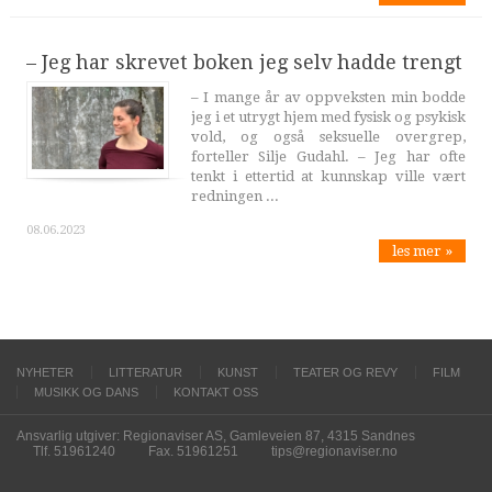
– Jeg har skrevet boken jeg selv hadde trengt
– I mange år av oppveksten min bodde
jeg i et utrygt hjem med fysisk og psykisk
vold, og også seksuelle overgrep,
forteller Silje Gudahl. – Jeg har ofte
tenkt i ettertid at kunnskap ville vært
redningen ...
08.06.2023
les mer »
NYHETER
LITTERATUR
KUNST
TEATER OG REVY
FILM
MUSIKK OG DANS
KONTAKT OSS
Ansvarlig utgiver: Regionaviser AS, Gamleveien 87, 4315 Sandnes
Tlf. 51961240
Fax. 51961251
tips@regionaviser.no