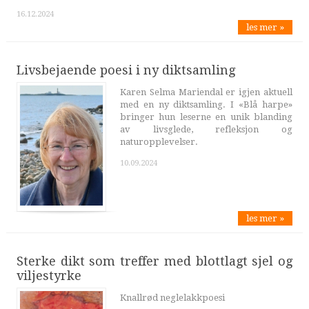
16.12.2024
les mer »
Livsbejaende poesi i ny diktsamling
Karen Selma Mariendal er igjen aktuell
med en ny diktsamling. I «Blå harpe»
bringer hun leserne en unik blanding
av livsglede, refleksjon og
naturopplevelser.
10.09.2024
les mer »
Sterke dikt som treffer med blottlagt sjel og
viljestyrke
Knallrød neglelakkpoesi