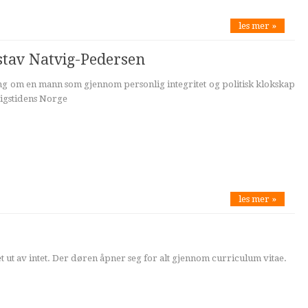
les mer »
ustav Natvig-Pedersen
ing om en mann som gjennom personlig integritet og politisk klokskap
rigstidens Norge
les mer »
et ut av intet. Der døren åpner seg for alt gjennom curriculum vitae.