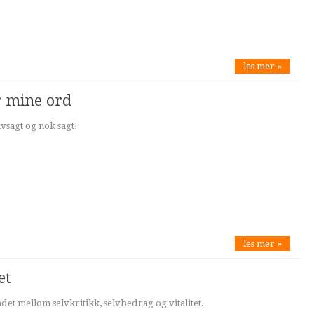
les mer »
r mine ord
lvsagt og nok sagt!
les mer »
et
et mellom selvkritikk, selvbedrag og vitalitet.