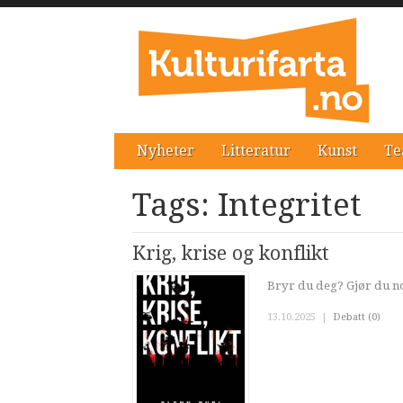
Nyheter
Litteratur
Kunst
Te
Tags: Integritet
Krig, krise og konflikt
Bryr du deg? Gjør du noe
13.10.2025
|
Debatt (0)