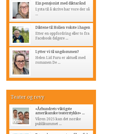
Ein pensjonist med diktarånd
Lysta til å skrive har vore der så
...
Diktene til Holien vokste i hagen
Etter en oppfordring eller to fra
Facebook-følgere ...
Lytter vi til ungdommen?
Helen Lid Furu er aktuell med
romanen De ...
Teater og revy
«Århundrets viktigste
amerikanske teaterstykke» ...
Våren 2025 kan det norske
publikummet ...