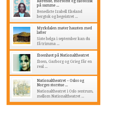
Rørende, morsomt og filosofisk
på samme ...
Benedicte Izabell Ekeland
bergtok og begeistret ...
Myrkdalen møter hausten med
latter
Siste helga i september kan du
få trimma ...
Ibsenhøst på Nationaltheatret
Ibsen, Garborg og Grieg får en
real ...
Nationaltheatret – Oslos og
Norges storstue ...
Nationaltheatret i Oslo sentrum,
mellom Nationaltheatret ...