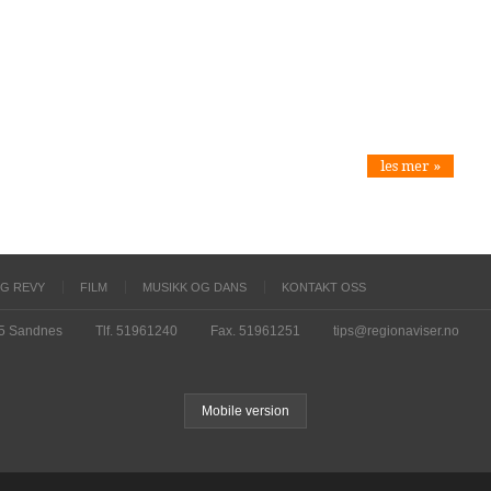
les mer »
OG REVY
FILM
MUSIKK OG DANS
KONTAKT OSS
15 Sandnes
Tlf. 51961240
Fax. 51961251
tips@regionaviser.no
Mobile version