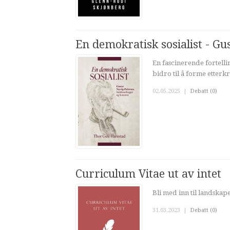
En demokratisk sosialist - G
En fascinerende fortell
bidro til å forme etterk
02.05.2025
|
Debatt (0)
Curriculum Vitae ut av intet
Bli med inn til landskap
31.03.2023
|
Debatt (0)