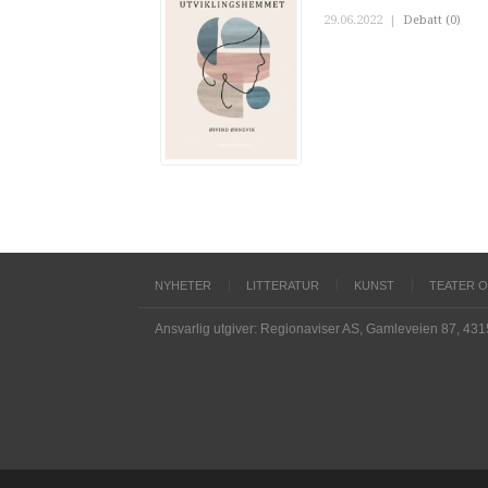
29.06.2022
|
Debatt (0)
NYHETER
LITTERATUR
KUNST
TEATER 
Ansvarlig utgiver: Regionaviser AS, Gamleveien 87, 43