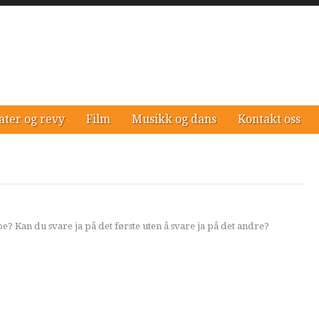
ater og revy
Film
Musikk og dans
Kontakt oss
? Kan du svare ja på det første uten å svare ja på det andre?