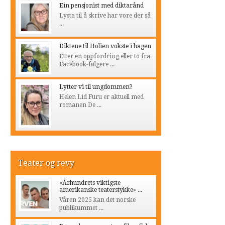
Ein pensjonist med diktarånd
Lysta til å skrive har vore der så
...
Diktene til Holien vokste i hagen
Etter en oppfordring eller to fra
Facebook-følgere ...
Lytter vi til ungdommen?
Helen Lid Furu er aktuell med
romanen De ...
Teater og revy
«Århundrets viktigste
amerikanske teaterstykke» ...
Våren 2025 kan det norske
publikummet ...