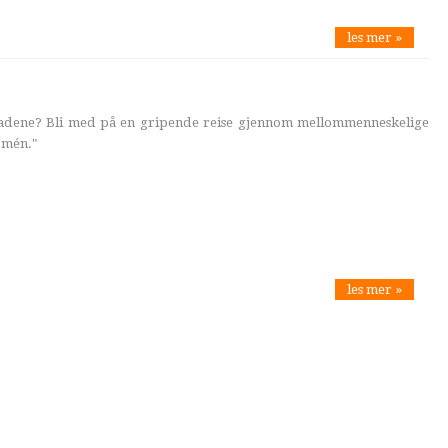
les mer »
sadene? Bli med på en gripende reise gjennom mellommenneskelige
 mén."
les mer »