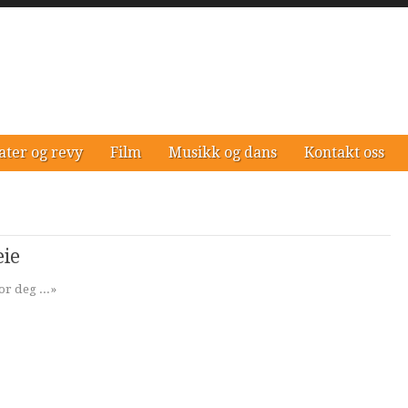
ater og revy
Film
Musikk og dans
Kontakt oss
eie
or deg ...»