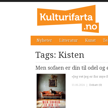
Nyheter
Litteratur
Kunst
Te
Tags: Kisten
Men sofaen er din til odel og 
«Jeg vet jeg er for mye f
13.06.2024
|
Debatt (0)