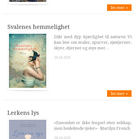
les mer »
Svalenes hemmelighet
Dikt med dyp kjærlighet til naturen Vi
kan lese om svaler, spurver, sjøstjerner,
skyer, stjerner og mye mer…
29.10.2025
les mer »
Lerkens lys
«Ensomhet er ikke lengsel etter selskap,
men beslektede sjeler» - Marilyn French
28.10.2025