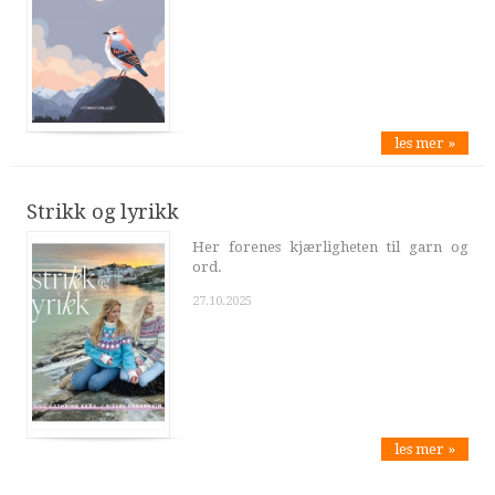
les mer »
Strikk og lyrikk
Her forenes kjærligheten til garn og
ord.
27.10.2025
les mer »