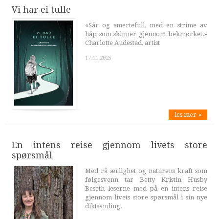
Vi har ei tulle
«Sår og smertefull, med en strime av
håp som skinner gjennom bekmørket.»
Charlotte Audestad, artist
17.11.2025
les mer »
En intens reise gjennom livets store
spørsmål
Med rå ærlighet og naturens kraft som
følgesvenn tar Betty Kristin Husby
Beseth leserne med på en intens reise
gjennom livets store spørsmål i sin nye
diktsamling.