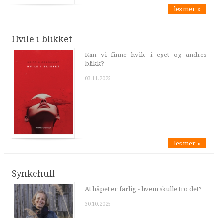
les mer »
Hvile i blikket
Kan vi finne hvile i eget og andres
blikk?
03.11.2025
les mer »
Synkehull
At håpet er farlig - hvem skulle tro det?
30.10.2025