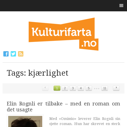
Tags: kjærlighet
‹
›
1
2
3
4
5
11
Elin Rognli er tilbake – med en roman om
det usagte
Med «Omissio» leverer Elin Rognli sin
sjette roman. Hun har skrevet en sterk