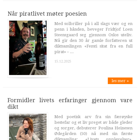
Når piratlivet møter poesien
Med solbriller på i all slags vær og en
penn i hånden, beveger Fridtjof Loen
Steensgaard seg gjennom Oslos uteliv.
Nå gir den 30 år gamle forfatteren ut
diktsamlingen «Femti sitat fra en full
pirat» – ...
15.12.2025
les mer »
Formidler livets erfaringer gjennom vare
dikt
Med poetisk arv fra sin færøyske
bestefar og et liv preget av både gleder
og sorger, debuterer Poulina Heinesen
Ødegården (50) nå med sin første
diktsamling: «Livets opplevelser».