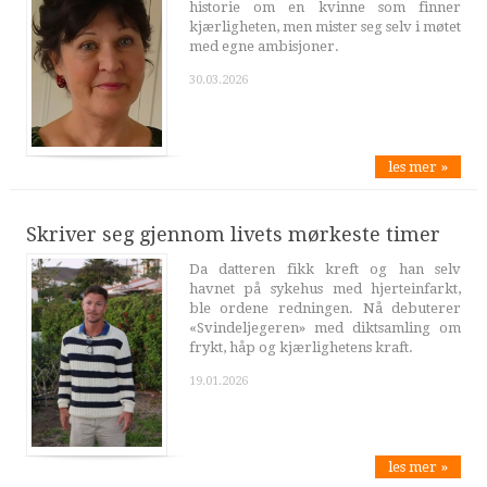
historie om en kvinne som finner
kjærligheten, men mister seg selv i møtet
med egne ambisjoner.
30.03.2026
les mer »
Skriver seg gjennom livets mørkeste timer
Da datteren fikk kreft og han selv
havnet på sykehus med hjerteinfarkt,
ble ordene redningen. Nå debuterer
«Svindeljegeren» med diktsamling om
frykt, håp og kjærlighetens kraft.
19.01.2026
les mer »