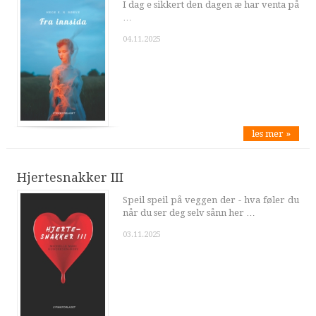
I dag e sikkert den dagen æ har venta på
…
04.11.2025
les mer »
Hjertesnakker III
Speil speil på veggen der - hva føler du
når du ser deg selv sånn her …
03.11.2025