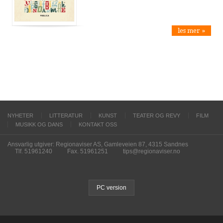
les mer »
NYHETER
LITTERATUR
KUNST
TEATER OG REVY
FILM
MUSIKK OG DANS
KONTAKT OSS
Ansvarlig utgiver: Regionaviser AS, Gamleveien 87, 4315 Sandnes
Tlf. 51961240
Fax. 51961251
tips@regionaviser.no
PC version