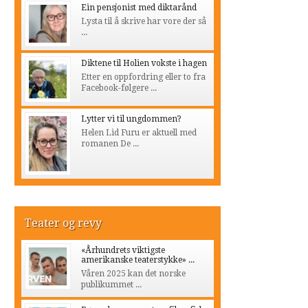
Ein pensjonist med diktarånd
Lysta til å skrive har vore der så
...
Diktene til Holien vokste i hagen
Etter en oppfordring eller to fra
Facebook-følgere ...
Lytter vi til ungdommen?
Helen Lid Furu er aktuell med
romanen De ...
Teater og revy
«Århundrets viktigste
amerikanske teaterstykke» ...
Våren 2025 kan det norske
publikummet ...