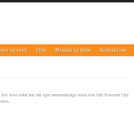
ater og revy
Film
Musikk og dans
Kontakt oss
, der hver tekst har sitt eget menneskelige tema som blir fremvist i lys
nomen.