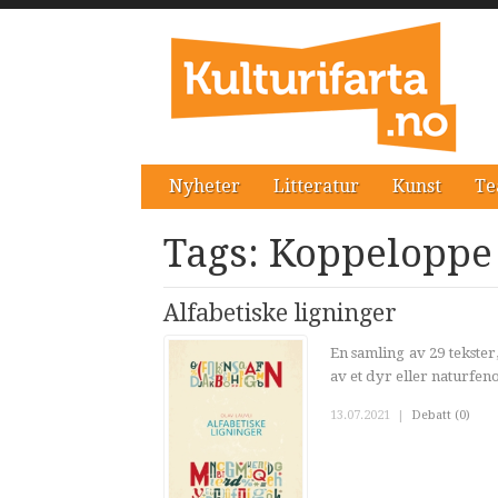
Nyheter
Litteratur
Kunst
Te
Tags: Koppeloppe
Alfabetiske ligninger
En samling av 29 tekster
av et dyr eller naturfe
13.07.2021
|
Debatt (0)