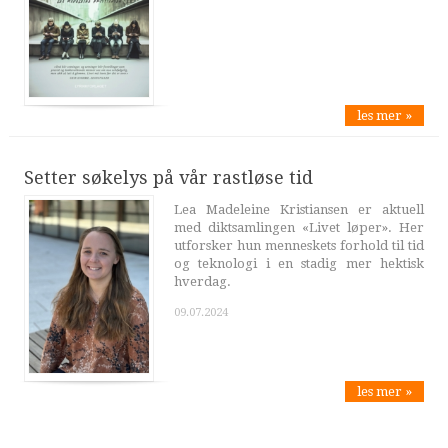
les mer »
Setter søkelys på vår rastløse tid
Lea Madeleine Kristiansen er aktuell
med diktsamlingen «Livet løper». Her
utforsker hun menneskets forhold til tid
og teknologi i en stadig mer hektisk
hverdag.
09.07.2024
les mer »