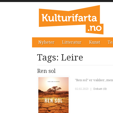
Nyheter
Litteratur
Kunst
Te
Tags: Leire
Ren sol
"Ren sol" er vakker, men 
02.02.2023
|
Debatt (0)