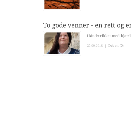
To gode venner - en rett og 
Håndstrikket med kjærl
27.09.2018
|
Debatt (0)