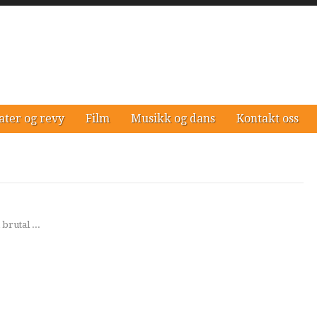
ater og revy
Film
Musikk og dans
Kontakt oss
brutal ...