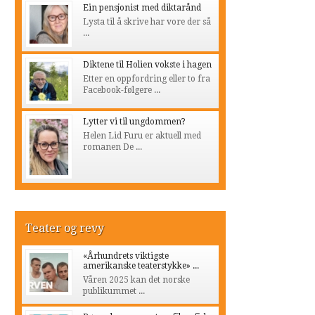
Ein pensjonist med diktarånd
Lysta til å skrive har vore der så
...
Diktene til Holien vokste i hagen
Etter en oppfordring eller to fra
Facebook-følgere ...
Lytter vi til ungdommen?
Helen Lid Furu er aktuell med
romanen De ...
Teater og revy
«Århundrets viktigste
amerikanske teaterstykke» ...
Våren 2025 kan det norske
publikummet ...