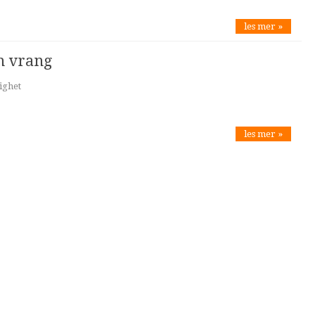
les mer »
en vrang
ighet
les mer »