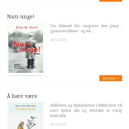
Nazi-unge!
Om klimaet for «sopere» den gang -
gjennom tidene - og nå …
20.02.2024
les mer »
Å bare være
Stillheten og skjønnheten i diktboken vil
røre sjelen din og etterlate et varig
inntrykk.
06.10.2023