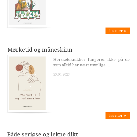
les mer »
Mørketid og måneskinn
Hersketeknikker fungerer ikke på de
som alltid har vært usynlige …
25.04.2023
les mer »
Både seriøse og lekne dikt