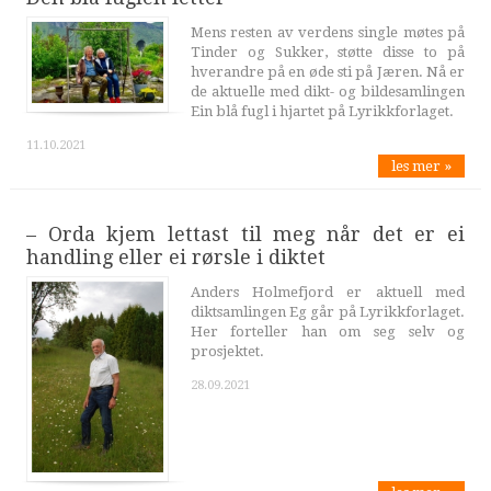
Mens resten av verdens single møtes på
Tinder og Sukker, støtte disse to på
hverandre på en øde sti på Jæren. Nå er
de aktuelle med dikt- og bildesamlingen
Ein blå fugl i hjartet på Lyrikkforlaget.
11.10.2021
les mer »
– Orda kjem lettast til meg når det er ei
handling eller ei rørsle i diktet
Anders Holmefjord er aktuell med
diktsamlingen Eg går på Lyrikkforlaget.
Her forteller han om seg selv og
prosjektet.
28.09.2021