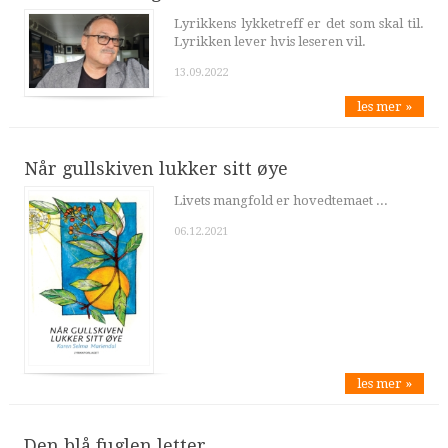
Lyrikkens lykketreff er det som skal til.
Lyrikken lever hvis leseren vil.
13.09.2022
les mer »
Når gullskiven lukker sitt øye
Livets mangfold er hovedtemaet ...
06.12.2021
les mer »
Den blå fuglen letter