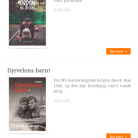
vært på skolen
05.08.2025
les mer »
Djevelens barn!
For NS-barna begynte krigen den 8. mai
1945, og den har foreløpig vart i rundt
80 år.
24.03.2025
les mer »