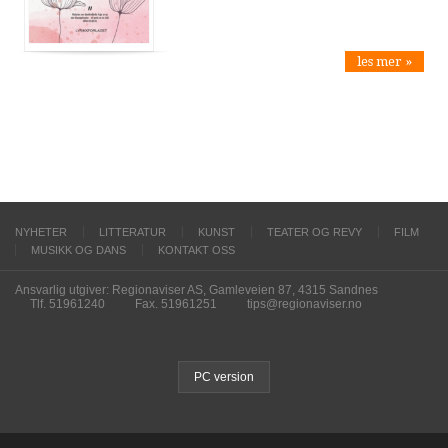
les mer »
NYHETER
LITTERATUR
KUNST
TEATER OG REVY
FILM
MUSIKK OG DANS
KONTAKT OSS
Ansvarlig utgiver: Regionaviser AS, Gamleveien 87, 4315 Sandnes
Tlf. 51961240
Fax. 51961251
tips@regionaviser.no
PC version