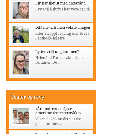
Ein pensjonist med diktarånd
Lysta til å skrive har vore der så
...
Diktene til Holien vokste i hagen
Etter en oppfordring eller to fra
Facebook-følgere ...
Lytter vi til ungdommen?
Helen Lid Furu er aktuell med
romanen De ...
Teater og revy
«Århundrets viktigste
amerikanske teaterstykke» ...
Våren 2025 kan det norske
publikummet ...