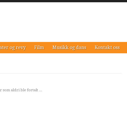
ater og revy
Film
Musikk og dans
Kontakt oss
 som aldri ble fortalt ...