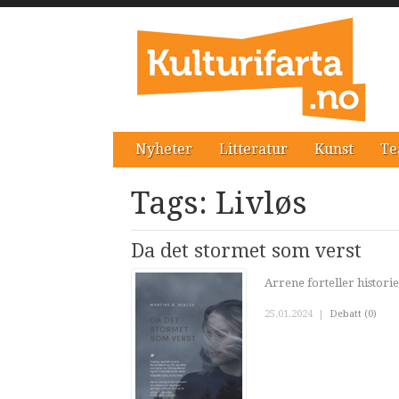
Nyheter
Litteratur
Kunst
Te
Tags: Livløs
Da det stormet som verst
Arrene forteller historier
25.01.2024
|
Debatt (0)