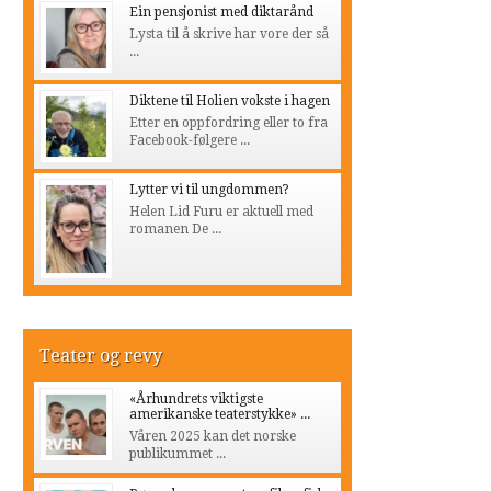
Ein pensjonist med diktarånd
Lysta til å skrive har vore der så
...
Diktene til Holien vokste i hagen
Etter en oppfordring eller to fra
Facebook-følgere ...
Lytter vi til ungdommen?
Helen Lid Furu er aktuell med
romanen De ...
Teater og revy
«Århundrets viktigste
amerikanske teaterstykke» ...
Våren 2025 kan det norske
publikummet ...