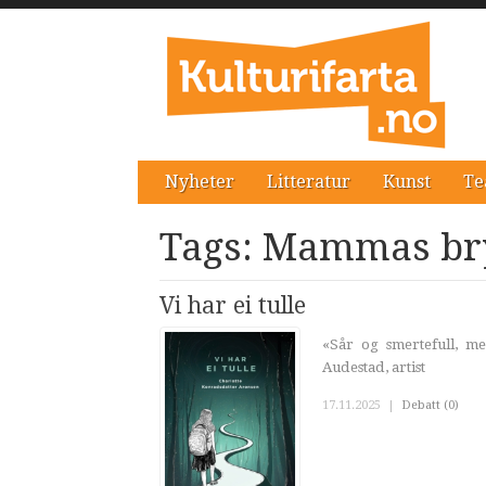
Nyheter
Litteratur
Kunst
Te
Tags: Mammas br
Vi har ei tulle
«Sår og smertefull, m
Audestad, artist
17.11.2025
|
Debatt (0)