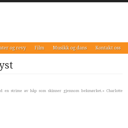
ater og revy
Film
Musikk og dans
Kontakt oss
yst
ed en strime av håp som skinner gjennom bekmørket.» Charlotte