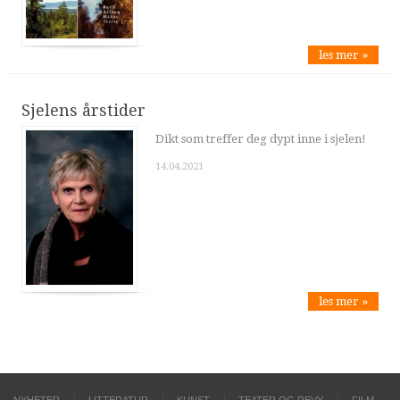
les mer »
Sjelens årstider
Dikt som treffer deg dypt inne i sjelen!
14.04.2021
les mer »