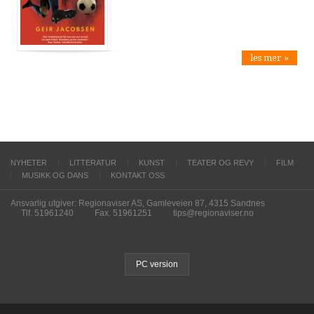
les mer »
NYHETER
LITTERATUR
KUNST
TEATER OG REVY
FILM
MUSIKK OG DANS
KONTAKT OSS
Ansvarlig utgiver: Regionaviser AS, Gamleveien 87, 4315 Sandnes
Tlf. 51961240
Fax. 51961251
tips@regionaviser.no
PC version