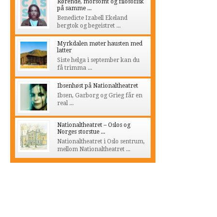
Rørende, morsomt og filosofisk
på samme ...
Benedicte Izabell Ekeland
bergtok og begeistret ...
Myrkdalen møter hausten med
latter
Siste helga i september kan du
få trimma ...
Ibsenhøst på Nationaltheatret
Ibsen, Garborg og Grieg får en
real ...
Nationaltheatret – Oslos og
Norges storstue ...
Nationaltheatret i Oslo sentrum,
mellom Nationaltheatret ...