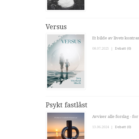
Versus
Et bilde av livets kontra
08.07.2025
|
Debatt (0)
Psykt fastlåst
Avviser alle forslag - f
13.06.2024
|
Debatt (0)