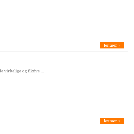
les mer »
e virkelige og fiktive ...
les mer »