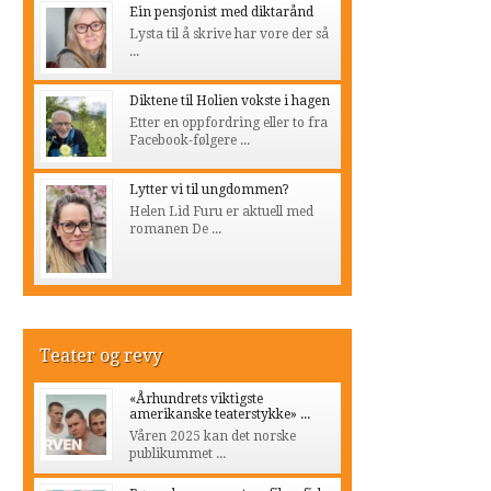
Ein pensjonist med diktarånd
Lysta til å skrive har vore der så
...
Diktene til Holien vokste i hagen
Etter en oppfordring eller to fra
Facebook-følgere ...
Lytter vi til ungdommen?
Helen Lid Furu er aktuell med
romanen De ...
Teater og revy
«Århundrets viktigste
amerikanske teaterstykke» ...
Våren 2025 kan det norske
publikummet ...