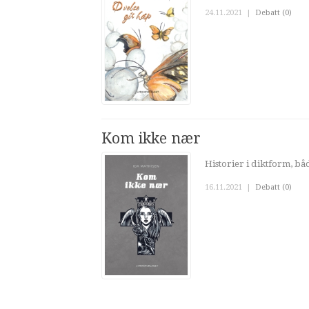
24.11.2021
|
Debatt (0)
Kom ikke nær
Historier i diktform, båd
16.11.2021
|
Debatt (0)