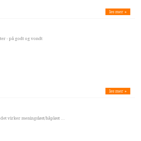
les mer »
ster - på godt og vondt
les mer »
or det virker meningsløst/håpløst …