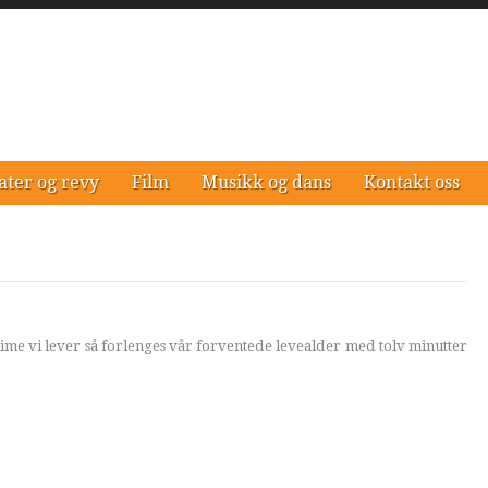
ater og revy
Film
Musikk og dans
Kontakt oss
time vi lever så forlenges vår forventede levealder med tolv minutter