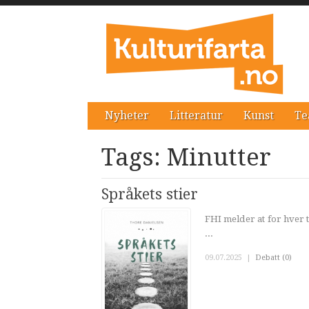
Nyheter
Litteratur
Kunst
Te
Tags: Minutter
Språkets stier
FHI melder at for hver 
...
09.07.2025
|
Debatt (0)