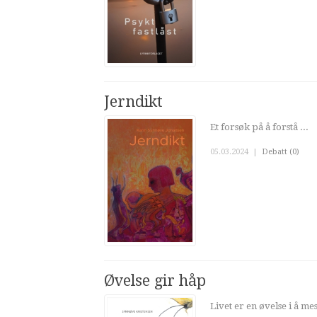
Jerndikt
Et forsøk på å forstå ...
05.03.2024
|
Debatt (0)
Øvelse gir håp
Livet er en øvelse i å mes