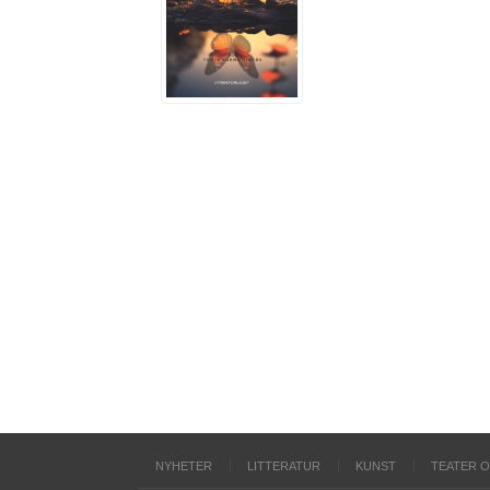
NYHETER
LITTERATUR
KUNST
TEATER 