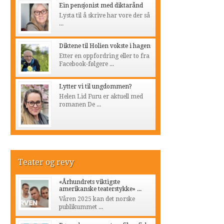
Ein pensjonist med diktarånd
Lysta til å skrive har vore der så
...
Diktene til Holien vokste i hagen
Etter en oppfordring eller to fra
Facebook-følgere ...
Lytter vi til ungdommen?
Helen Lid Furu er aktuell med
romanen De ...
Teater og revy
«Århundrets viktigste
amerikanske teaterstykke» ...
Våren 2025 kan det norske
publikummet ...