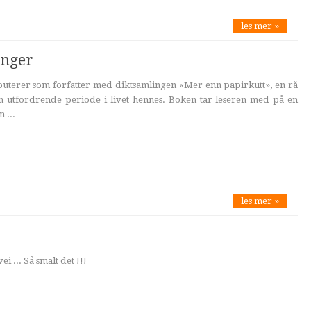
les mer »
inger
uterer som forfatter med diktsamlingen «Mer enn papirkutt», en rå
en utfordrende periode i livet hennes. Boken tar leseren med på en
 ...
les mer »
i ... Så smalt det !!!