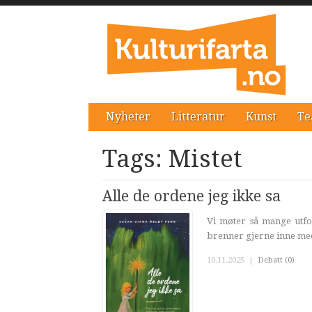
Nyheter
Litteratur
Kunst
Te
Tags: Mistet
Alle de ordene jeg ikke sa
Vi møter så mange utford
brenner gjerne inne med
10.11.2025
|
Debatt (0)