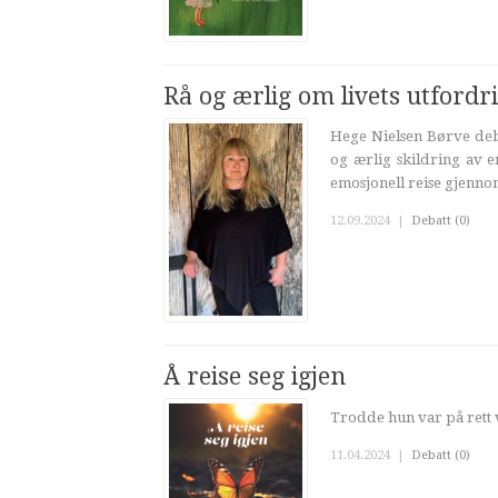
Rå og ærlig om livets utfordr
Hege Nielsen Børve deb
og ærlig skildring av 
emosjonell reise gjennom
12.09.2024
|
Debatt (0)
Å reise seg igjen
Trodde hun var på rett ve
11.04.2024
|
Debatt (0)