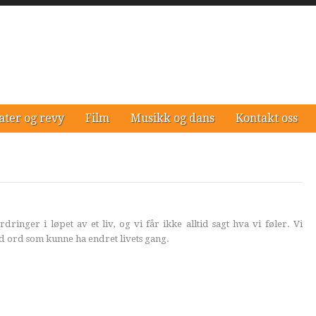
ater og revy
Film
Musikk og dans
Kontakt oss
ringer i løpet av et liv, og vi får ikke alltid sagt hva vi føler. Vi
 ord som kunne ha endret livets gang.