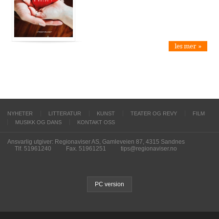
les mer »
NYHETER
LITTERATUR
KUNST
TEATER OG REVY
FILM
MUSIKK OG DANS
KONTAKT OSS
Ansvarlig utgiver: Regionaviser AS, Gamleveien 87, 4315 Sandnes
Tlf. 51961240
Fax. 51961251
tips@regionaviser.no
PC version