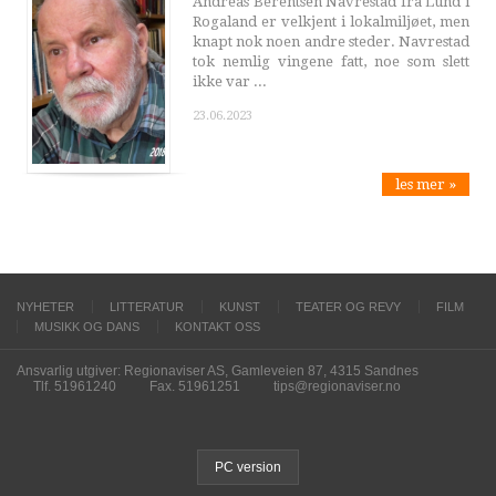
Andreas Berentsen Navrestad fra Lund i
Rogaland er velkjent i lokalmiljøet, men
knapt nok noen andre steder. Navrestad
tok nemlig vingene fatt, noe som slett
ikke var ...
23.06.2023
les mer »
NYHETER
LITTERATUR
KUNST
TEATER OG REVY
FILM
MUSIKK OG DANS
KONTAKT OSS
Ansvarlig utgiver: Regionaviser AS, Gamleveien 87, 4315 Sandnes
Tlf. 51961240
Fax. 51961251
tips@regionaviser.no
PC version