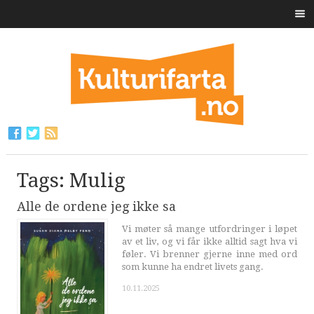
Tags: Mulig
Alle de ordene jeg ikke sa
Vi møter så mange utfordringer i løpet
av et liv, og vi får ikke alltid sagt hva vi
føler. Vi brenner gjerne inne med ord
som kunne ha endret livets gang.
10.11.2025