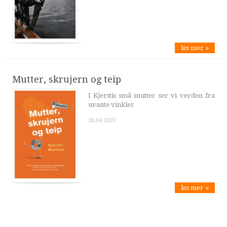
les mer »
Mutter, skrujern og teip
I Kjerstis små snutter ser vi verden fra
uvante vinkler
26.04.2023
les mer »